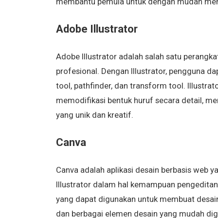
membantu pemula untuk dengan mudah mengo
Adobe Illustrator
Adobe Illustrator adalah salah satu perangka
profesional. Dengan Illustrator, pengguna da
tool, pathfinder, dan transform tool. Illus
memodifikasi bentuk huruf secara detail, mem
yang unik dan kreatif.
Canva
Canva adalah aplikasi desain berbasis web 
Illustrator dalam hal kemampuan pengeditan
yang dapat digunakan untuk membuat desain
dan berbagai elemen desain yang mudah d