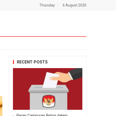
Thursday
6 August 2026
RECENT POSTS
Peran Campuran Beton dalam