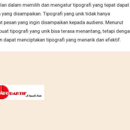
silan dalam memilih dan mengatur tipografi yang tepat dapat
 yang disampaikan. Tipografi yang unik tidak hanya
t pesan yang ingin disampaikan kepada audiens. Menurut
t tipografi yang unik bisa terasa menantang, tetapi denga
un dapat menciptakan tipografi yang menarik dan efektif.