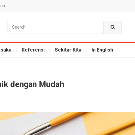
map
suka
Referensi
Sekitar Kita
In English
nik dengan Mudah