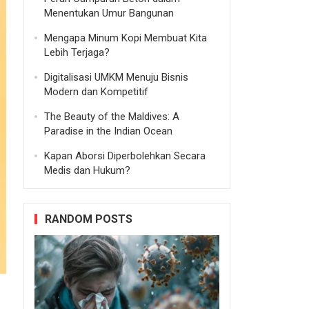
Menentukan Umur Bangunan
Mengapa Minum Kopi Membuat Kita
Lebih Terjaga?
Digitalisasi UMKM Menuju Bisnis
Modern dan Kompetitif
The Beauty of the Maldives: A
Paradise in the Indian Ocean
Kapan Aborsi Diperbolehkan Secara
Medis dan Hukum?
RANDOM POSTS