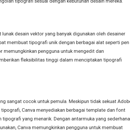
lah tipografi sesuai dengan kebutuhan desain mereka.
t lunak desain vektor yang banyak digunakan oleh desainer
pat membuat tipografi unik dengan berbagai alat seperti pen
trator memungkinkan pengguna untuk mengedit dan
berikan fleksibilitas tinggi dalam menciptakan tipografi
yang sangat cocok untuk pemula. Meskipun tidak sekuat Adob
 tipografi, Canva menyediakan berbagai template dan font
 tipografi yang menarik. Dengan antarmuka yang sederhana
igunakan, Canva memungkinkan pengguna untuk membuat