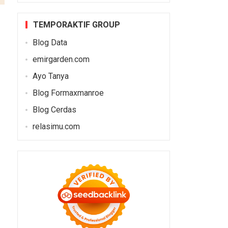
TEMPORAKTIF GROUP
Blog Data
emirgarden.com
Ayo Tanya
Blog Formaxmanroe
Blog Cerdas
relasimu.com