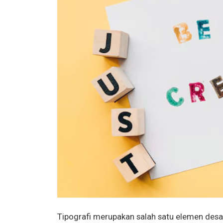
Tipografi merupakan salah satu elemen desai