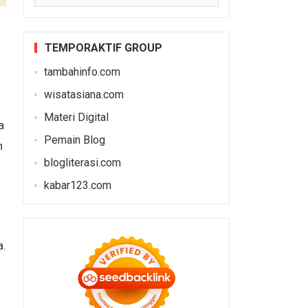
TEMPORAKTIF GROUP
tambahinfo.com
wisatasiana.com
Materi Digital
a
Pemain Blog
n
blogliterasi.com
kabar123.com
a.