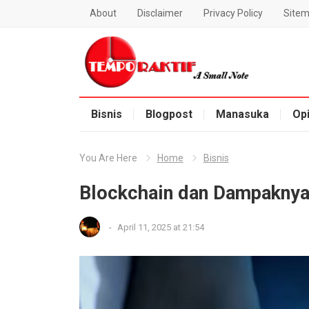
About
Disclaimer
Privacy Policy
Site
Blog Temporaktif
Bisnis
Blogpost
Manasuka
Opi
You Are Here
Home
Bisnis
Blockchain dan Dampaknya 
-
April 11, 2025 at 21:54