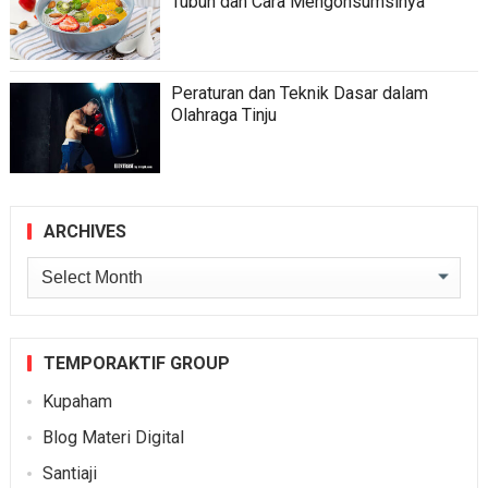
Tubuh dan Cara Mengonsumsinya
Peraturan dan Teknik Dasar dalam
Olahraga Tinju
ARCHIVES
Archives
TEMPORAKTIF GROUP
Kupaham
Blog Materi Digital
Santiaji