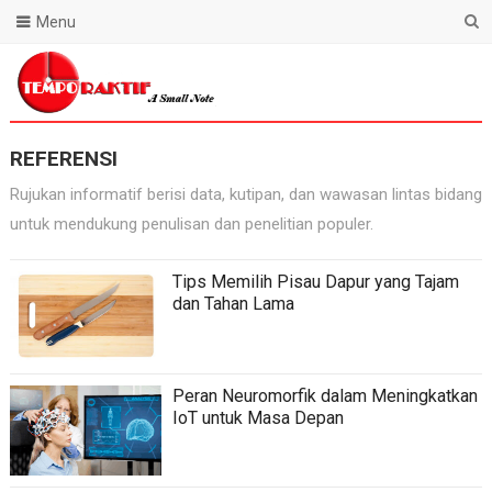
Menu
Blog Temporaktif
REFERENSI
Rujukan informatif berisi data, kutipan, dan wawasan lintas bidang
untuk mendukung penulisan dan penelitian populer.
Tips Memilih Pisau Dapur yang Tajam
dan Tahan Lama
Peran Neuromorfik dalam Meningkatkan
IoT untuk Masa Depan