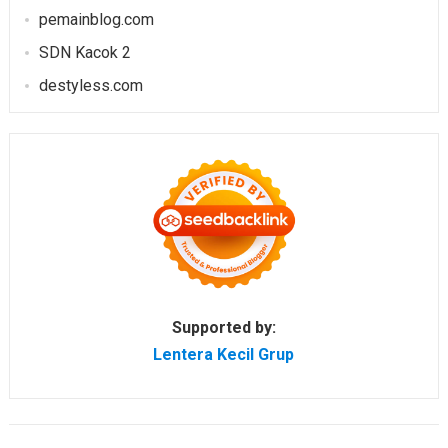
pemainblog.com
SDN Kacok 2
destyless.com
Supported by:
Lentera Kecil Grup