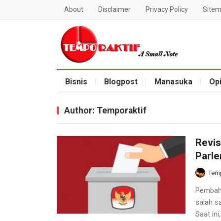
About
Disclaimer
Privacy Policy
Site
Blog Temporaktif
Bisnis
Blogpost
Manasuka
Opi
Author:
Temporaktif
Revis
Parl
Temp
Pembaha
salah s
Saat ini,.