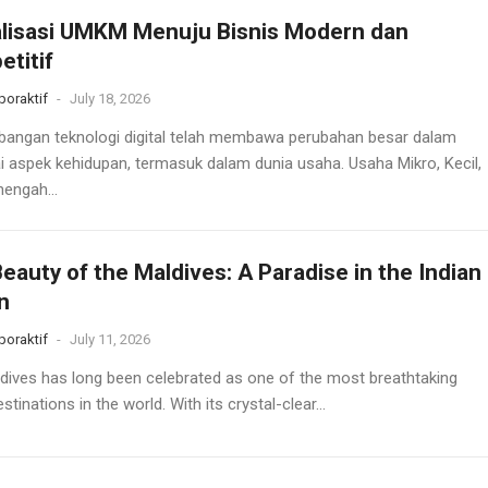
alisasi UMKM Menuju Bisnis Modern dan
titif
oraktif
-
July 18, 2026
angan teknologi digital telah membawa perubahan besar dalam
i aspek kehidupan, termasuk dalam dunia usaha. Usaha Mikro, Kecil,
engah...
eauty of the Maldives: A Paradise in the Indian
n
oraktif
-
July 11, 2026
dives has long been celebrated as one of the most breathtaking
estinations in the world. With its crystal-clear...