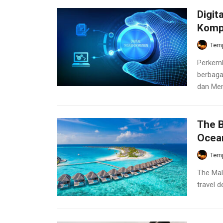
Digit
Kompe
Temp
Perkemb
berbaga
dan Men
The B
Ocea
Temp
The Mal
travel d