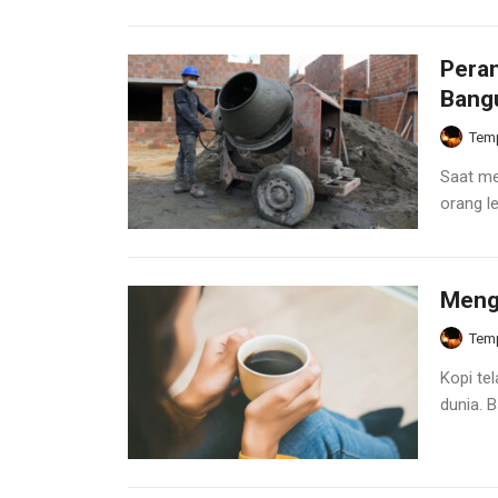
Pera
Bang
Temp
Saat me
orang l
Meng
Temp
Kopi tel
dunia. 