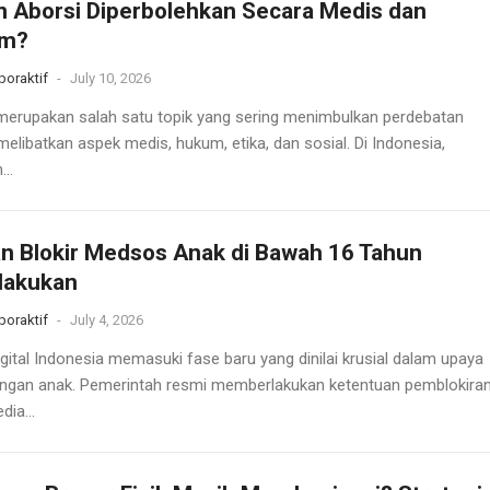
 Aborsi Diperbolehkan Secara Medis dan
m?
oraktif
-
July 10, 2026
merupakan salah satu topik yang sering menimbulkan perdebatan
elibatkan aspek medis, hukum, etika, dan sosial. Di Indonesia,
..
n Blokir Medsos Anak di Bawah 16 Tahun
lakukan
oraktif
-
July 4, 2026
igital Indonesia memasuki fase baru yang dinilai krusial dalam upaya
ungan anak. Pemerintah resmi memberlakukan ketentuan pemblokira
ia...