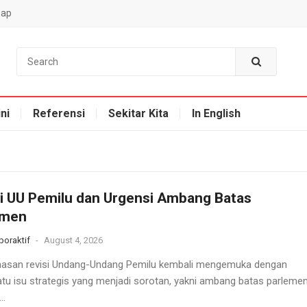
map
ni
Referensi
Sekitar Kita
In English
i UU Pemilu dan Urgensi Ambang Batas
emen
oraktif
-
August 4, 2026
san revisi Undang-Undang Pemilu kembali mengemuka dengan
atu isu strategis yang menjadi sorotan, yakni ambang batas parlemen
..