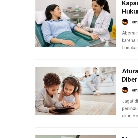
Kapan
Huku
Temp
Aborsi 
karena m
tindakan.
Atura
Diber
Temp
Jagat d
perlind
akun med