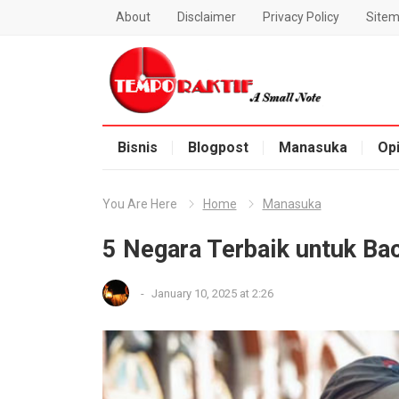
About
Disclaimer
Privacy Policy
Site
Blog Temporaktif
Bisnis
Blogpost
Manasuka
Opi
You Are Here
Home
Manasuka
5 Negara Terbaik untuk Ba
-
January 10, 2025 at 2:26