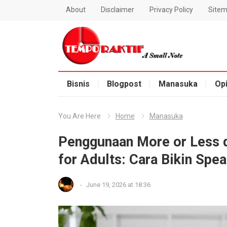
About
Disclaimer
Privacy Policy
Site
Blog Temporaktif
Bisnis
Blogpost
Manasuka
Opi
You Are Here
Home
Manasuka
Penggunaan More or Less d
for Adults: Cara Bikin Spe
-
June 19, 2026 at 18:36