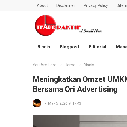
About
Disclaimer
Privacy Policy
Site
Blog Temporaktif
Bisnis
Blogpost
Editorial
Mana
You Are Here
Home
Bisnis
Meningkatkan Omzet UMKM 
Bersama Ori Advertising
-
May 5, 2026 at 17:43