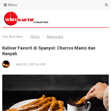
Menu
Blog Temporaktif
You Are Here
Home
Manasuka
Kuliner Favorit di Spanyol: Churros Manis dan
Renyah
-
April 30, 2025 at 6:59