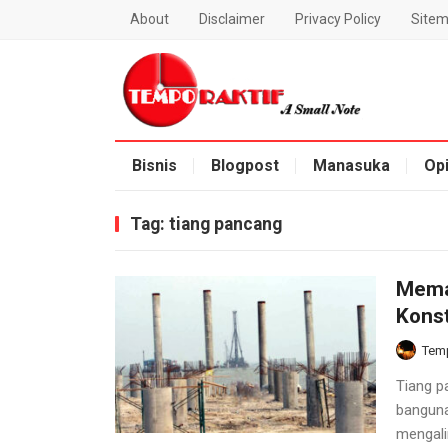
About
Disclaimer
Privacy Policy
Site
Blog Temporaktif
Bisnis
Blogpost
Manasuka
Opi
Tag:
tiang pancang
Mema
Konst
Temp
Tiang p
banguna
mengali