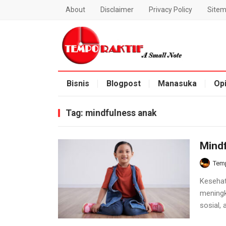
About
Disclaimer
Privacy Policy
Site
Blog Temporaktif
Bisnis
Blogpost
Manasuka
Opi
Tag:
mindfulness anak
Mindf
Temp
Kesehat
meningk
sosial, 