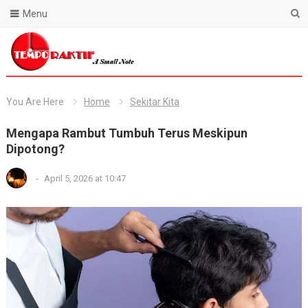
Menu
Blog Temporaktif
You Are Here
Home
Sekitar Kita
Mengapa Rambut Tumbuh Terus Meskipun
Dipotong?
-
April 5, 2026 at 10:47