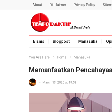
About
Disclaimer
Privacy Policy
Site
Blog Temporaktif
Bisnis
Blogpost
Manasuka
Opi
You Are Here
Home
Manasuka
Memanfaatkan Pencahayaa
-
March 13, 2025 at 19:53