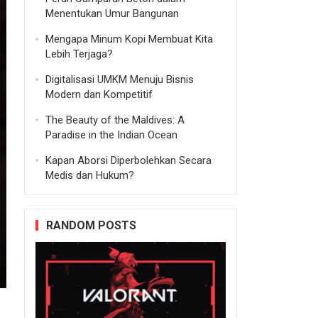
Menentukan Umur Bangunan
Mengapa Minum Kopi Membuat Kita
Lebih Terjaga?
Digitalisasi UMKM Menuju Bisnis
Modern dan Kompetitif
The Beauty of the Maldives: A
Paradise in the Indian Ocean
Kapan Aborsi Diperbolehkan Secara
Medis dan Hukum?
RANDOM POSTS