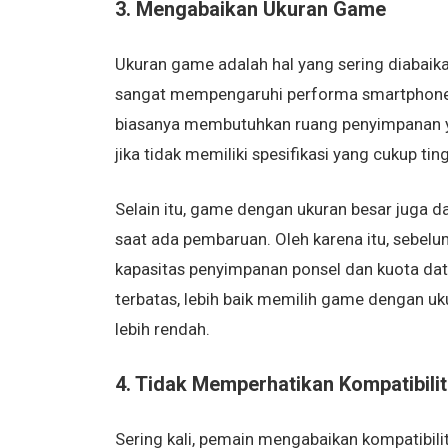
3. Mengabaikan Ukuran Game
Ukuran game adalah hal yang sering diabaik
sangat mempengaruhi performa smartphone 
biasanya membutuhkan ruang penyimpanan ya
jika tidak memiliki spesifikasi yang cukup ting
Selain itu, game dengan ukuran besar juga d
saat ada pembaruan. Oleh karena itu, sebe
kapasitas penyimpanan ponsel dan kuota data
terbatas, lebih baik memilih game dengan uku
lebih rendah.
4. Tidak Memperhatikan Kompatibili
Sering kali, pemain mengabaikan kompatibi