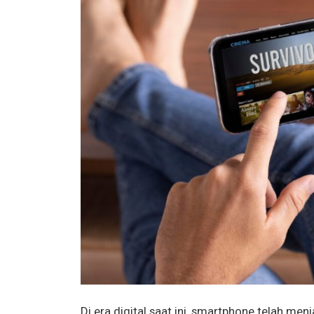
Di era digital saat ini, smartphone telah m