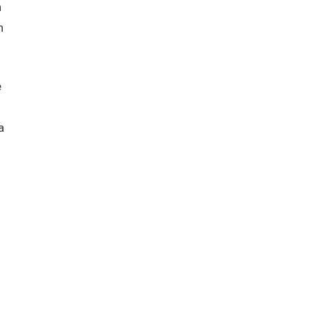
h
n
e
a