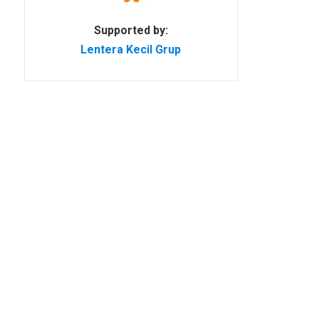
Supported by:
Lentera Kecil Grup