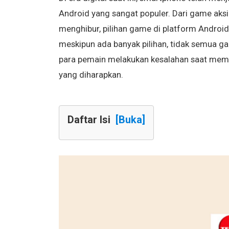
Android yang sangat populer. Dari game aks
menghibur, pilihan game di platform Androi
meskipun ada banyak pilihan, tidak semua 
para pemain melakukan kesalahan saat memil
yang diharapkan.
Daftar Isi
[Buka]