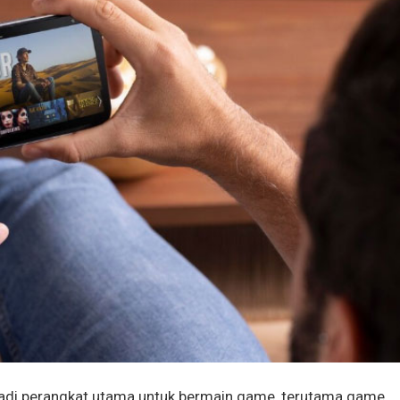
enjadi perangkat utama untuk bermain game, terutama game