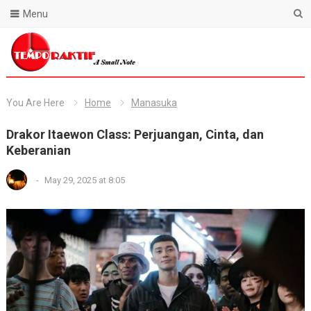
Menu
Blog Temporaktif
You Are Here
Home
Manasuka
Drakor Itaewon Class: Perjuangan, Cinta, dan
Keberanian
-
May 29, 2025 at 8:05