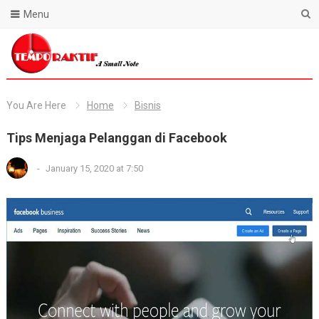
Menu
Blog Temporaktif
You Are Here
Home
Bisnis
Tips Menjaga Pelanggan di Facebook
-
January 15, 2020 at 7:50