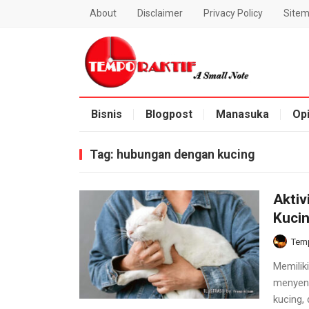
About
Disclaimer
Privacy Policy
Site
Blog Temporaktif
Bisnis
Blogpost
Manasuka
Opi
Tag:
hubungan dengan kucing
Akti
Kuci
Temp
Memilik
menyena
kucing, 