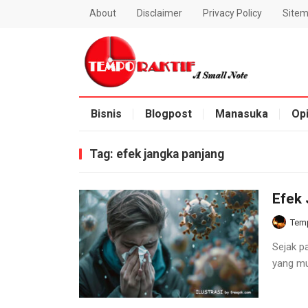
About
Disclaimer
Privacy Policy
Site
Blog Temporaktif
Bisnis
Blogpost
Manasuka
Opi
Tag:
efek jangka panjang
Efek
Temp
Sejak p
yang mun